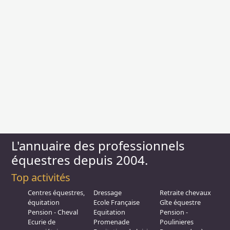
L'annuaire des professionnels
équestres depuis 2004.
Top activités
Centres équestres,
Dressage
Retraite chevaux
équitation
Ecole Française
Gîte équestre
Pension - Cheval
Equitation
Pension -
Ecurie de
Promenade
Poulinieres