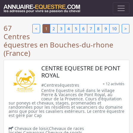
67
<
1
2
3
4
5
6
7
8
9
10
>
Centres
équestres en Bouches-du-rhone
(France)
CENTRE EQUESTRE DE PONT
ROYAL
+ 12 activités
#Centreséquestres
Centre Equestre situé dans le village
Pierre & Vacances de Pont Royal, au
coeur de la Provence. Cours d'équitation
sur poneys et chevaux, stages, promenades et
randonnées pour les résidents et vacanciers du domaine
ainsi que pour les cavaliers extérieurs. Le centre équestre
est géré par Cap
Chevaux de loisir,Chevaux de races
locales,Camargais,Chevaux de sports