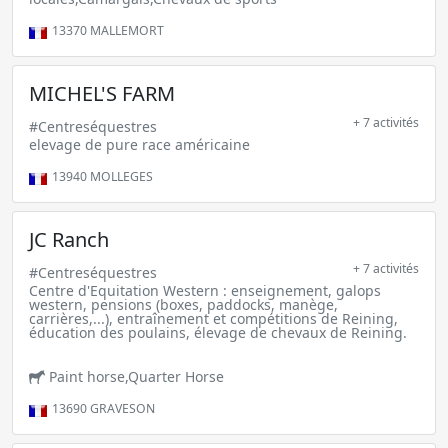
13370
MALLEMORT
MICHEL'S FARM
+ 7 activités
#Centreséquestres
elevage de pure race américaine
13940
MOLLEGES
JC Ranch
+ 7 activités
#Centreséquestres
Centre d'Equitation Western : enseignement, galops
western, pensions (boxes, paddocks, manège,
carrières,...), entraînement et compétitions de Reining,
éducation des poulains, élevage de chevaux de Reining.
Paint horse,Quarter Horse
13690
GRAVESON