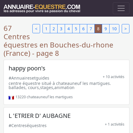
67
<
1
2
3
4
5
6
7
8
9
10
>
Centres
équestres en Bouches-du-rhone
(France) - page 8
happy poon's
+ 10 activités
#Annuairesetguides
centre équestre situé à chateauneuf les martigues.
ballades, cours,stages,animation
13220
chateauneuf les martigues
L 'ETRIER D' AUBAGNE
+ 1 activités
#Centreséquestres