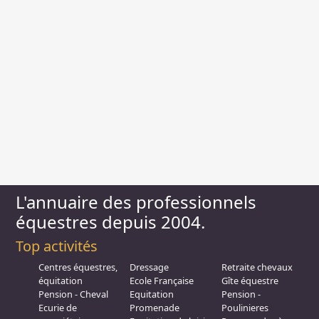
L'annuaire des professionnels
équestres depuis 2004.
Top activités
Centres équestres,
Dressage
Retraite chevaux
équitation
Ecole Française
Gîte équestre
Pension - Cheval
Equitation
Pension -
Ecurie de
Promenade
Poulinieres