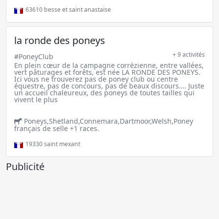
63610
besse et saint anastaise
la ronde des poneys
+ 9 activités
#PoneyClub
En plein cœur de la campagne corrézienne, entre vallées,
vert pâturages et forêts, est née LA RONDE DES PONEYS.
Ici vous ne trouverez pas de poney club ou centre
équestre, pas de concours, pas de beaux discours…. Juste
un accueil chaleureux, des poneys de toutes tailles qui
vivent le plus
Poneys,Shetland,Connemara,Dartmoor,Welsh,Poney
français de selle +1 races.
19330
saint mexant
Publicité