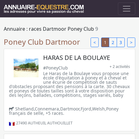
Annuaire : races
Dartmoor
Poney Club
9
Poney Club Dartmoor
<
1
2
3
>
HARAS DE LA BOULAYE
+ 2 activités
#PoneyClub
Le Haras de la Boulaye vous propose une
école d'équitation à poney et à cheval et
une écurie de compétition de sauts
d'obstacles proposant des pensions à la carte. 30 chevaux
et poneys de toutes tailles sont à votre disposition pour
des leçons, ballades, compétitions, stages variés, baby
Shetland,Connemara,Dartmoor,Fjord,Welsh,Poney
français de selle, +5 races.
27490
AUTHEUIL AUTHOUILLET