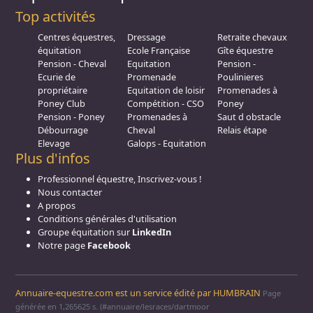
Top activités
Centres équestres,
Dressage
Retraite chevaux
équitation
Ecole Française
Gîte équestre
Pension - Cheval
Equitation
Pension -
Ecurie de
Promenade
Poulinieres
propriétaire
Equitation de loisir
Promenades à
Poney Club
Compétition - CSO
Poney
Pension - Poney
Promenades à
Saut d obstacle
Débourrage
Cheval
Relais étape
Elevage
Galops - Equitation
Plus d'infos
Professionnel équestre, Inscrivez-vous !
Nous contacter
A propos
Conditions générales d'utilisation
Groupe équitation sur
LinkedIn
Notre page
Facebook
Annuaire-equestre.com est un service édité par
HUMBRAIN
Page
générée en 1,265625 s. (#annuaire/lesraces/dartmoor