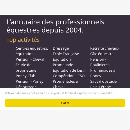
L'annuaire des professionnels
équestres depuis 2004.
Top activités
Centres équestres,
Dressage
Retraite chevaux
équitation
Ecole Française
Gîte équestre
Pension - Cheval
Equitation
Pension -
Ecurie de
Promenade
Poulinieres
propriétaire
Equitation de loisir
Promenades à
Poney Club
Compétition - CSO
Poney
Pension - Poney
Promenades à
Saut d obstacle
Débourrage
Cheval
Relais étape
Elevage
Galops - Equitation
This website uses cookies to ensure you get the best experience on our website.
Plus d'infos
Got it!
Professionnel équestre, Inscrivez-vous !
Nous contacter
A propos
Conditions générales d'utilisation
Groupe équitation sur
LinkedIn