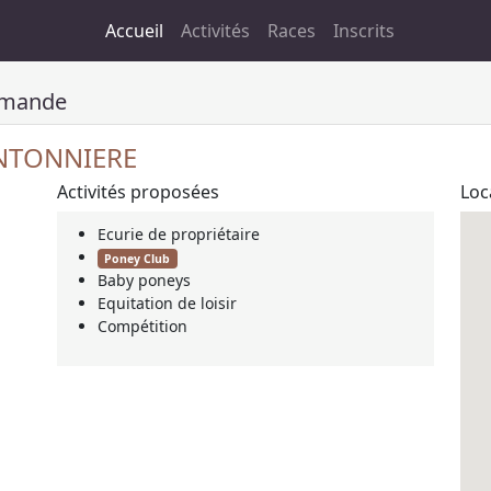
Accueil
Activités
Races
Inscrits
mmande
ANTONNIERE
Activités proposées
Loc
Ecurie de propriétaire
Poney Club
Baby poneys
Equitation de loisir
Compétition