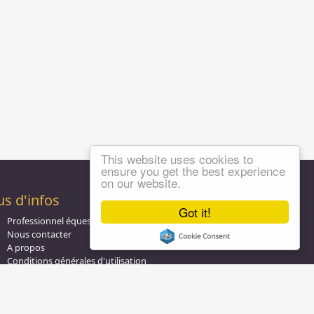
This website uses cookies to
ensure you get the best experience
on our website.
us d'infos
Got it!
Professionnel équestre, Inscrivez-vous !
Nous contacter
A propos
Conditions générales d'utilisation
Groupe équitation sur
LinkedIn
Notre page
Facebook