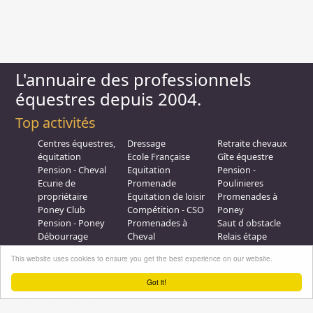
L'annuaire des professionnels
équestres depuis 2004.
Top activités
Centres équestres,
Dressage
Retraite chevaux
équitation
Ecole Française
Gîte équestre
Pension - Cheval
Equitation
Pension -
Ecurie de
Promenade
Poulinieres
propriétaire
Equitation de loisir
Promenades à
Poney Club
Compétition - CSO
Poney
Pension - Poney
Promenades à
Saut d obstacle
Débourrage
Cheval
Relais étape
Elevage
Galops - Equitation
This website uses cookies to ensure you get the best experience on our website.
Plus d'infos
Got it!
Professionnel équestre, Inscrivez-vous !
Nous contacter
A propos