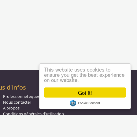
This website uses cookies to
ensure you get the best experience
on our website.
us d'infos
Got it!
Professionnel équestre, Inscrivez-vous !
Nous contacter
A propos
Conditions générales d'utilisation
Groupe équitation sur
LinkedIn
Notre page
Facebook