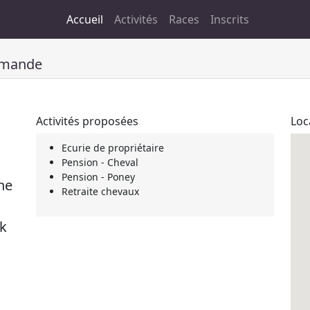
Accueil
Activités
Races
Inscrits
mmande
Activités proposées
Loc
Ecurie de propriétaire
Pension - Cheval
Pension - Poney
ne
Retraite chevaux
ck
n