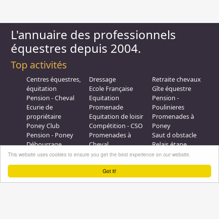
L'annuaire des professionnels
équestres depuis 2004.
Top activités
Centres équestres,
Dressage
Retraite chevaux
équitation
Ecole Française
Gîte équestre
Pension - Cheval
Equitation
Pension -
Ecurie de
Promenade
Poulinieres
propriétaire
Equitation de loisir
Promenades à
Poney Club
Compétition - CSO
Poney
Pension - Poney
Promenades à
Saut d obstacle
Débourrage
Cheval
Relais étape
Elevage
Galops - Equitation
This website uses cookies to ensure you get the best experience on our website.
Plus d'infos
Got it!
Professionnel équestre, Inscrivez-vous !
Nous contacter
A propos
Conditions générales d'utilisation
Groupe équitation sur
LinkedIn