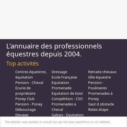
L'annuaire des professionnels
équestres depuis 2004.
Top activités
Centres équestres,
Dressage
Retraite chevaux
équitation
Ecole Française
Gîte équestre
Pension - Cheval
Equitation
Pension -
Ecurie de
Promenade
Poulinieres
propriétaire
Equitation de loisir
Promenades à
Poney Club
Compétition - CSO
Poney
Pension - Poney
Promenades à
Saut d obstacle
Débourrage
Cheval
Relais étape
Elevage
Galops - Equitation
Plus d'infos
This website uses cookies to ensure you get the best experience on our website.