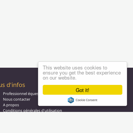
This website uses cookies to
ensure you get the best experience
on our website.
us d'infos
Got it!
Professionnel équestre, Inscrivez-vous !
Nous contacter
A propos
Conditions générales d'utilisation
Groupe équitation sur
LinkedIn
Notre page
Facebook