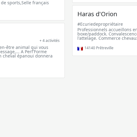
de sports,Selle français
Haras d'Orion
#Ecuriedepropriétaire
Professionnels accueillons e
boxe/paddock. Convalescence 
l'attelage. Commerce chevaux
+ 4 activités
ien-être animal qui vous
14140
Prêtreville
essage,... A Perf’Forme
 cheval épanoui donnera