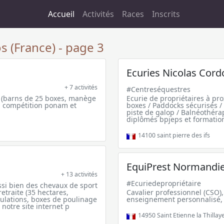
Accueil
Activités
Races
Inscrits
s (France) - page 3
Ecuries Nicolas Cor
+ 7 activités
#Centreséquestres
ns (barns de 25 boxes, manège
Ecurie de propriétaires à pro
en compétition ponam et
boxes / Paddocks sécurisés / 
piste de galop / Balnéothéra
diplômés bpjeps et formatio
14100
saint pierre des ifs
EquiPrest Normandi
+ 13 activités
#Ecuriedepropriétaire
ssi bien des chevaux de sport
retraite (35 hectares,
Cavalier professionnel (CSO)
bulations, boxes de poulinage
enseignement personnalisé, 
 notre site internet p
14950
Saint Etienne la Thillay