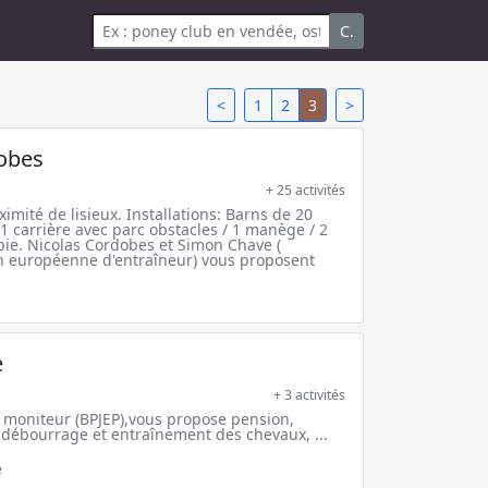
C.
<
1
2
3
>
dobes
+ 25 activités
ximité de lisieux. Installations: Barns de 20
1 carrière avec parc obstacles / 1 manège / 2
pie. Nicolas Cordobes et Simon Chave (
n européenne d'entraîneur) vous proposent
e
+ 3 activités
, moniteur (BPJEP),vous propose pension,
débourrage et entraînement des chevaux, ...
e