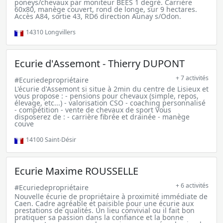
poneys/chevaux par moniteur BEES 1 degré. Carrière
60x80, manège couvert, rond de longe, sur 9 hectares.
Accès A84, sortie 43, RD6 direction Aunay s/Odon.
14310
Longvillers
Ecurie d'Assemont - Thierry DUPONT
+ 7 activités
#Ecuriedepropriétaire
L'écurie d'Assemont si situe à 2min du centre de Lisieux et
vous propose : - pensions pour chevaux (simple, repos,
élevage, etc...) - valorisation CSO - coaching personnalisé
- compétition - vente de chevaux de sport Vous
disposerez de : - carrière fibrée et drainée - manège
couve
14100
Saint-Désir
Ecurie Maxime ROUSSELLE
+ 6 activités
#Ecuriedepropriétaire
Nouvelle écurie de propriétaire à proximité immédiate de
Caen. Cadre agréable et paisible pour une écurie aux
prestations de qualités. Un lieu convivial ou il fait bon
pratiquer sa passion dans la confiance et la bonne