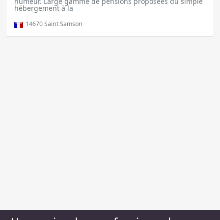
humeur. Large gamme de pensions proposées du simple
hébergement à la
14670
Saint Samson