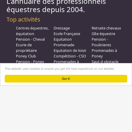
L'annuaire des professionnels
équestres depuis 2004.
Top activités
Centres équestres,
Dressage
Retraite chevaux
équitation
Ecole Française
Gîte équestre
Pension - Cheval
Equitation
Pension -
Ecurie de
Promenade
Poulinieres
propriétaire
Equitation de loisir
Promenades à
Poney Club
Compétition - CSO
Poney
Pension - Poney
Promenades à
Saut d obstacle
Débourrage
Cheval
Relais étape
This website uses cookies to ensure you get the best experience on our website.
Elevage
Galops - Equitation
Plus d'infos
Got it!
Professionnel équestre, Inscrivez-vous !
Nous contacter
A propos
Conditions générales d'utilisation
Groupe équitation sur
LinkedIn
Notre page
Facebook