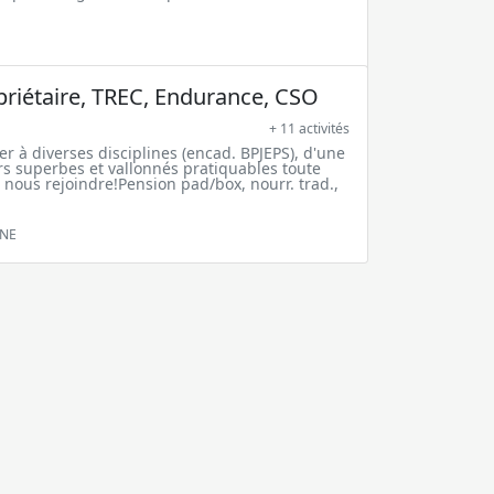
riétaire, TREC, Endurance, CSO
+ 11 activités
ner à diverses disciplines (encad. BPJEPS), d'une
urs superbes et vallonnés pratiquables toute
nous rejoindre!Pension pad/box, nourr. trad.,
NNE