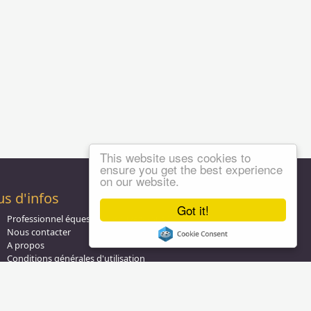
This website uses cookies to
ensure you get the best experience
on our website.
us d'infos
Got it!
Professionnel équestre, Inscrivez-vous !
Nous contacter
A propos
Conditions générales d'utilisation
Groupe équitation sur
LinkedIn
Notre page
Facebook