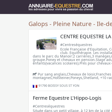
Galops - Pleine Nature - Ile-d
CENTRE EQUESTRE LA
#Centreséquestres
Ecole Française d'Equitation, 
club. Equithérapie. Les install
dans le parc du Manoir:2 carrières,3 manèges,
groupe.Poney et chevaux en pension.Stage adu
enfants(vacances scolaires).Prés pour chevaux 
Pur sang anglais,Chevaux de loisir,Franches
montagnes,Holsteiner,Poneys,Shetland, +10 rac
91790
BOISSY SOUS ST YON
Ferme Equestre L'Hippo-Logis
#Centreséquestres
Située dans un petit village, à 12 km de la cité 