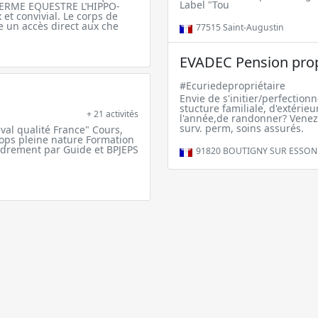
Label "Tou
 FERME EQUESTRE L’HIPPO-
et convivial. Le corps de
e un accès direct aux che
77515
Saint-Augustin
EVADEC Pension prop
#Ecuriedepropriétaire
Envie de s'initier/perfection
stucture familiale, d'extérie
+ 21 activités
l'année,de randonner? Venez 
surv. perm, soins assurés.
al qualité France" Cours,
ops pleine nature Formation
drement par Guide et BPJEPS
91820
BOUTIGNY SUR ESSO