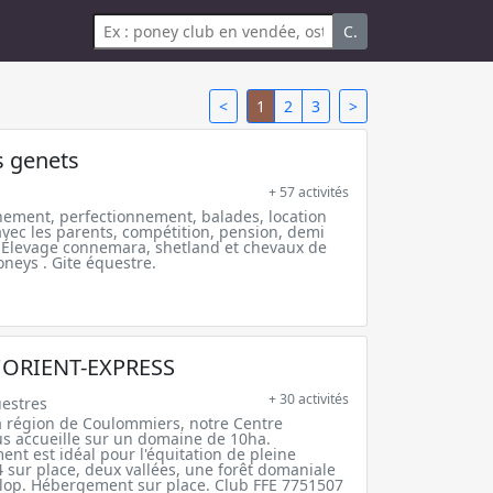
C.
<
1
2
3
>
s genets
+ 57 activités
nement, perfectionnement, balades, location
vec les parents, compétition, pension, demi
 Élevage connemara, shetland et chevaux de
oneys . Gite équestre.
'ORIENT-EXPRESS
+ 30 activités
estres
a région de Coulommiers, notre Centre
s accueille sur un domaine de 10ha.
ent est idéal pour l'équitation de pleine
 sur place, deux vallées, une forêt domaniale
alop. Hébergement sur place. Club FFE 7751507