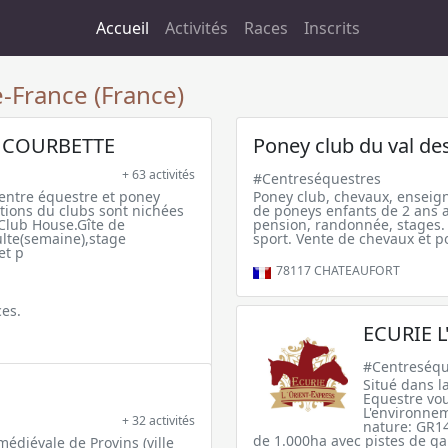
Accueil
Activités
Races
Inscrits
e-France (France)
 COURBETTE
Poney club du val de
+ 63 activités
#Centreséquestres
Centre équestre et poney
Poney club, chevaux, enseig
ations du clubs sont nichées
de poneys enfants de 2 ans a
Club House.Gîte de
pension, randonnée, stages.
lte(semaine),stage
sport. Vente de chevaux et p
et p
78117
CHATEAUFORT
es.
ECURIE L
#Centreséqu
Situé dans l
Equestre vou
L'environnem
+ 32 activités
nature: GR14
de 1.000ha avec pistes de g
médiévale de Provins (ville