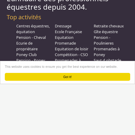
équestres depuis 2004.
Top activités
Centres équestres,
Dressage
Retraite chevaux
équitation
Ecole Française
Gîte équestre
Pension - Cheval
Equitation
Pension -
Ecurie de
Promenade
Poulinieres
propriétaire
Equitation de loisir
Promenades à
Poney Club
Compétition - CSO
Poney
Pension - Poney
Promenades à
Saut d obstacle
Débourrage
Cheval
Relais étape
This website uses cookies to ensure you get the best experience on our website.
Elevage
Galops - Equitation
Plus d'infos
Got it!
Professionnel équestre, Inscrivez-vous !
Nous contacter
A propos
Conditions générales d'utilisation
Groupe équitation sur
LinkedIn
Notre page
Facebook