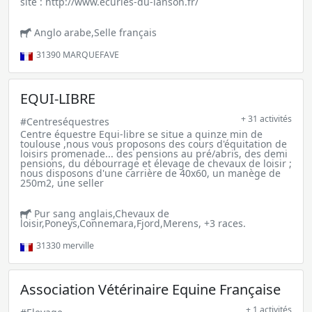
site : http://www.ecuries-du-lanson.fr/
Anglo arabe,Selle français
31390
MARQUEFAVE
EQUI-LIBRE
+ 31 activités
#Centreséquestres
Centre équestre Equi-libre se situe a quinze min de
toulouse ,nous vous proposons des cours d'équitation de
loisirs promenade... des pensions au pré/abris, des demi
pensions, du débourrage et élevage de chevaux de loisir ;
nous disposons d'une carrière de 40x60, un manège de
250m2, une seller
Pur sang anglais,Chevaux de
loisir,Poneys,Connemara,Fjord,Merens, +3 races.
31330
merville
Association Vétérinaire Equine Française
+ 1 activités