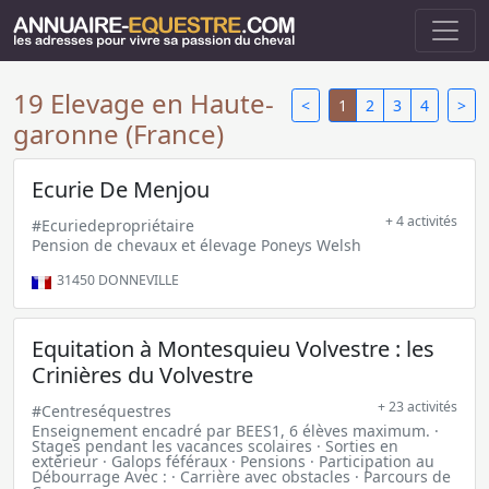
19 Elevage en Haute-
<
1
2
3
4
>
garonne (France)
Ecurie De Menjou
+ 4 activités
#Ecuriedepropriétaire
Pension de chevaux et élevage Poneys Welsh
31450
DONNEVILLE
Equitation à Montesquieu Volvestre : les
Crinières du Volvestre
+ 23 activités
#Centreséquestres
Enseignement encadré par BEES1, 6 élèves maximum. ·
Stages pendant les vacances scolaires · Sorties en
extérieur · Galops féféraux · Pensions · Participation au
Débourrage Avec : · Carrière avec obstacles · Parcours de