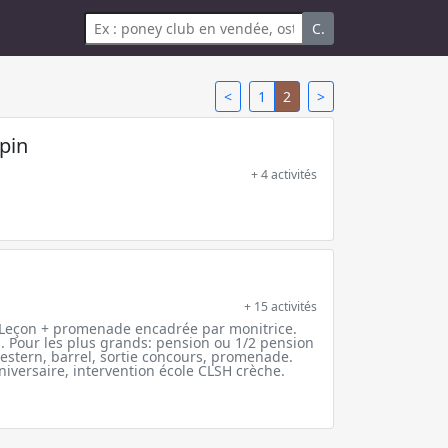
C.
<
1
2
>
pin
+ 4 activités
S
+ 15 activités
. Leçon + promenade encadrée par monitrice.
. Pour les plus grands: pension ou 1/2 pension
estern, barrel, sortie concours, promenade.
iversaire, intervention école CLSH crèche.