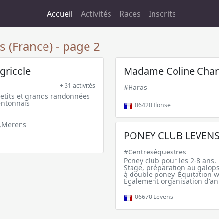
Accueil
Activités
Races
Inscrits
 (France) - page 2
gricole
Madame Coline Char
+ 31 activités
#Haras
petits et grands randonnées
entonnais
06420
Ilonse
n,Merens
PONEY CLUB LEVEN
#Centreséquestres
Poney club pour les 2-8 ans
Stage, préparation au galops
à double poney. Équitation w
Également organisation d'ann
06670
Levens