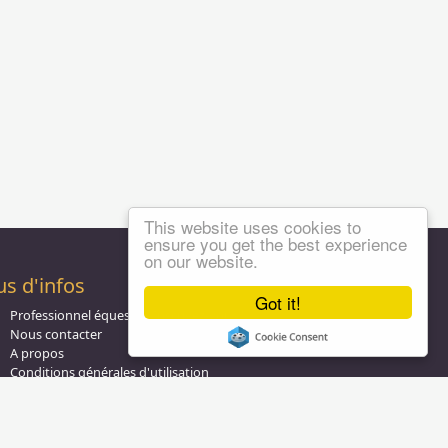
This website uses cookies to
ensure you get the best experience
on our website.
us d'infos
Got it!
Professionnel équestre, Inscrivez-vous !
Nous contacter
A propos
Conditions générales d'utilisation
Groupe équitation sur
LinkedIn
Notre page
Facebook