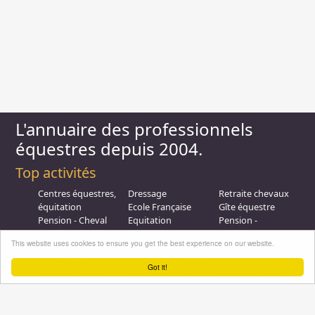
L'annuaire des professionnels
équestres depuis 2004.
Top activités
Centres équestres,
Dressage
Retraite chevaux
équitation
Ecole Française
Gîte équestre
Pension - Cheval
Equitation
Pension -
Ecurie de
Promenade
Poulinieres
This website uses cookies to ensure you get the best experience on our website.
propriétaire
Equitation de loisir
Promenades à
Poney Club
Compétition - CSO
Poney
Got it!
Pension - Poney
Promenades à
Saut d obstacle
Débourrage
Cheval
Relais étape
Elevage
Galops - Equitation