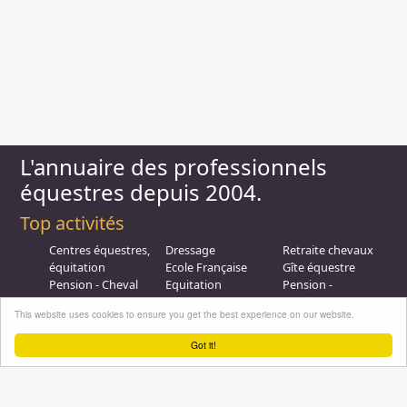
L'annuaire des professionnels
équestres depuis 2004.
Top activités
Centres équestres,
Dressage
Retraite chevaux
équitation
Ecole Française
Gîte équestre
Pension - Cheval
Equitation
Pension -
Ecurie de
Promenade
Poulinieres
This website uses cookies to ensure you get the best experience on our website.
propriétaire
Equitation de loisir
Promenades à
Poney Club
Compétition - CSO
Poney
Got it!
Pension - Poney
Promenades à
Saut d obstacle
Débourrage
Cheval
Relais étape
Elevage
Galops - Equitation