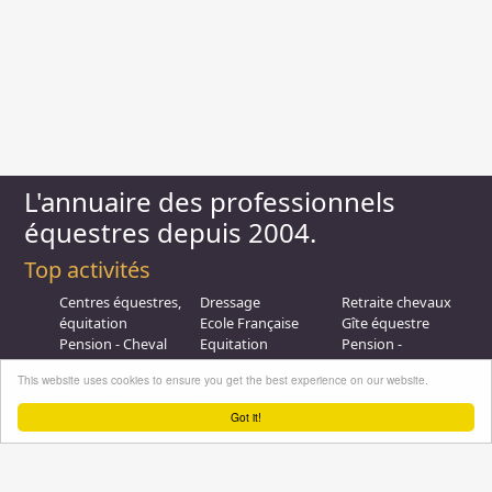
L'annuaire des professionnels
équestres depuis 2004.
Top activités
Centres équestres,
Dressage
Retraite chevaux
équitation
Ecole Française
Gîte équestre
Pension - Cheval
Equitation
Pension -
Ecurie de
Promenade
Poulinieres
This website uses cookies to ensure you get the best experience on our website.
propriétaire
Equitation de loisir
Promenades à
Poney Club
Compétition - CSO
Poney
Got it!
Pension - Poney
Promenades à
Saut d obstacle
Débourrage
Cheval
Relais étape
Elevage
Galops - Equitation