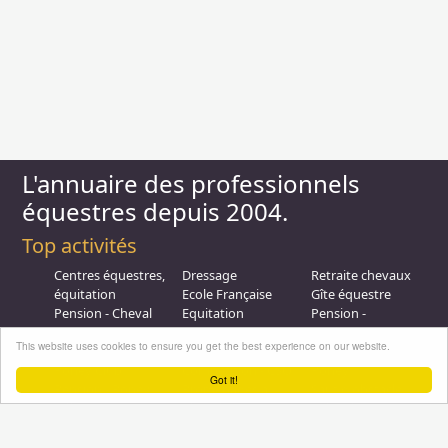
L'annuaire des professionnels
équestres depuis 2004.
Top activités
Centres équestres,
Dressage
Retraite chevaux
équitation
Ecole Française
Gîte équestre
Pension - Cheval
Equitation
Pension -
Ecurie de
Promenade
Poulinieres
This website uses cookies to ensure you get the best experience on our website.
propriétaire
Equitation de loisir
Promenades à
Poney Club
Compétition - CSO
Poney
Got it!
Pension - Poney
Promenades à
Saut d obstacle
Débourrage
Cheval
Relais étape
Elevage
Galops - Equitation