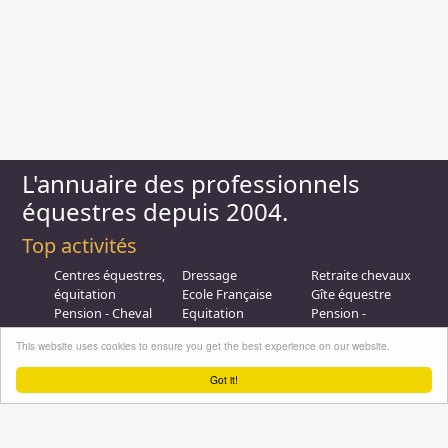
L'annuaire des professionnels
équestres depuis 2004.
Top activités
Centres équestres,
Dressage
Retraite chevaux
équitation
Ecole Française
Gîte équestre
Pension - Cheval
Equitation
Pension -
Ecurie de
Promenade
Poulinieres
This website uses cookies to ensure you get the best experience on our website.
propriétaire
Equitation de loisir
Promenades à
Poney Club
Compétition - CSO
Poney
Got it!
Pension - Poney
Promenades à
Saut d obstacle
Débourrage
Cheval
Relais étape
Elevage
Galops - Equitation