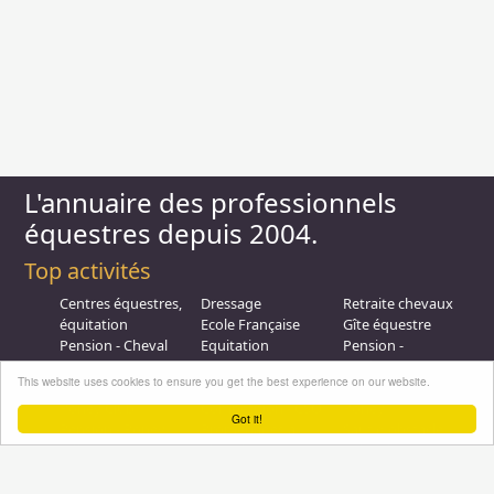
L'annuaire des professionnels
équestres depuis 2004.
Top activités
Centres équestres,
Dressage
Retraite chevaux
équitation
Ecole Française
Gîte équestre
Pension - Cheval
Equitation
Pension -
Ecurie de
Promenade
Poulinieres
This website uses cookies to ensure you get the best experience on our website.
propriétaire
Equitation de loisir
Promenades à
Poney Club
Compétition - CSO
Poney
Got it!
Pension - Poney
Promenades à
Saut d obstacle
Débourrage
Cheval
Relais étape
Elevage
Galops - Equitation