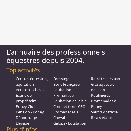
L'annuaire des professionnels
équestres depuis 2004.
Top activités
Centres équestres,
Dressage
Retraite chevaux
équitation
Ecole Française
Gîte équestre
Pension - Cheval
Equitation
Pension -
Ecurie de
Promenade
Poulinieres
propriétaire
Equitation de loisir
Promenades à
Poney Club
Compétition - CSO
Poney
Pension - Poney
Promenades à
Saut d obstacle
Débourrage
Cheval
Relais étape
Elevage
Galops - Equitation
Plus d'infos