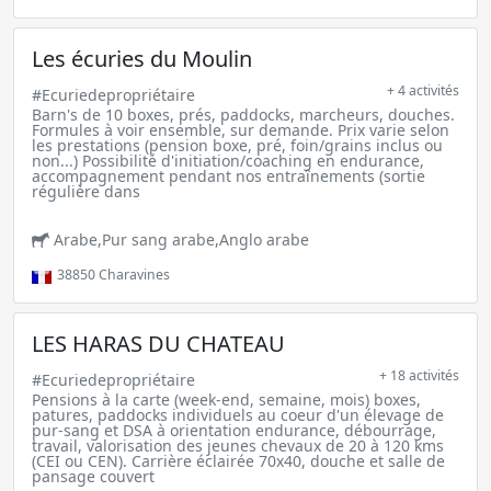
Les écuries du Moulin
+ 4 activités
#Ecuriedepropriétaire
Barn's de 10 boxes, prés, paddocks, marcheurs, douches.
Formules à voir ensemble, sur demande. Prix varie selon
les prestations (pension boxe, pré, foin/grains inclus ou
non...) Possibilité d'initiation/coaching en endurance,
accompagnement pendant nos entraînements (sortie
régulière dans
Arabe,Pur sang arabe,Anglo arabe
38850
Charavines
LES HARAS DU CHATEAU
+ 18 activités
#Ecuriedepropriétaire
Pensions à la carte (week-end, semaine, mois) boxes,
patures, paddocks individuels au coeur d'un élevage de
pur-sang et DSA à orientation endurance, débourrage,
travail, valorisation des jeunes chevaux de 20 à 120 kms
(CEI ou CEN). Carrière éclairée 70x40, douche et salle de
pansage couvert