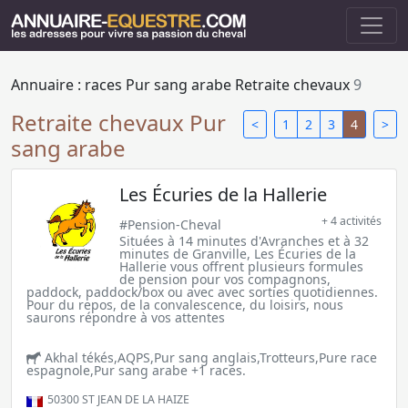
Annuaire : races
Pur sang arabe
Retraite chevaux
9
Retraite chevaux Pur
<
1
2
3
4
>
sang arabe
Les Écuries de la Hallerie
+ 4 activités
#Pension-Cheval
Situées à 14 minutes d'Avranches et à 32
minutes de Granville, Les Écuries de la
Hallerie vous offrent plusieurs formules
de pension pour vos compagnons,
paddock, paddock/box ou avec avec sorties quotidiennes.
Pour du repos, de la convalescence, du loisirs, nous
saurons répondre à vos attentes
Akhal tékés,AQPS,Pur sang anglais,Trotteurs,Pure race
espagnole,Pur sang arabe +1 races.
50300
ST JEAN DE LA HAIZE