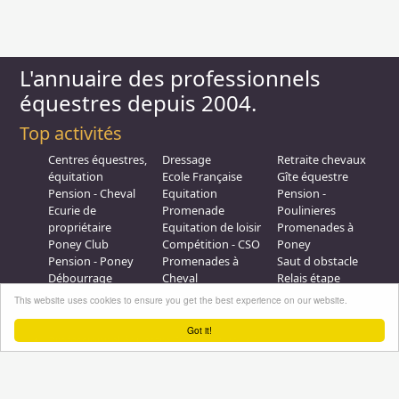
L'annuaire des professionnels
équestres depuis 2004.
Top activités
Centres équestres,
Dressage
Retraite chevaux
équitation
Ecole Française
Gîte équestre
Pension - Cheval
Equitation
Pension -
Ecurie de
Promenade
Poulinieres
propriétaire
Equitation de loisir
Promenades à
Poney Club
Compétition - CSO
Poney
Pension - Poney
Promenades à
Saut d obstacle
Débourrage
Cheval
Relais étape
Elevage
Galops - Equitation
This website uses cookies to ensure you get the best experience on our website.
Plus d'infos
Got it!
Professionnel équestre, Inscrivez-vous !
Nous contacter
A propos
Conditions générales d'utilisation