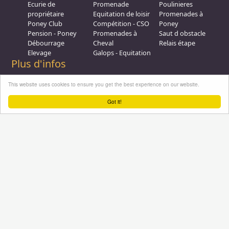
Ecurie de
Promenade
Poulinieres
propriétaire
Equitation de loisir
Promenades à
Poney Club
Compétition - CSO
Poney
Pension - Poney
Promenades à
Saut d obstacle
Débourrage
Cheval
Relais étape
Elevage
Galops - Equitation
Plus d'infos
Professionnel équestre, Inscrivez-vous !
This website uses cookies to ensure you get the best experience on our website.
Nous contacter
A propos
Got it!
Conditions générales d'utilisation
Groupe équitation sur
LinkedIn
Notre page
Facebook
Annuaire-equestre.com est un service édité par
HUMBRAIN
Page
générée en 1,203125 s. (#annuaire/inscrits/9024-ecurie-des-bergers-sulkys
Tous droits réservés © 2004 - 2026
No Result
Website Carbon