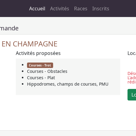
Accueil
Activités
Races
Inscrits
mmande
 EN CHAMPAGNE
Activités proposées
Loc
Courses - Trot
Courses - Obstacles
Déso
Courses - Plat
L'a
réd
Hippodromes, champs de courses, PMU