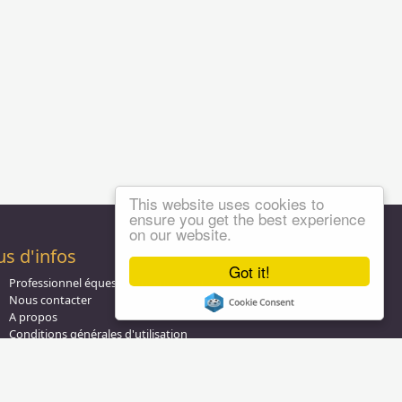
This website uses cookies to
ensure you get the best experience
on our website.
us d'infos
Got it!
Professionnel équestre, Inscrivez-vous !
Nous contacter
A propos
Conditions générales d'utilisation
Groupe équitation sur
LinkedIn
Notre page
Facebook