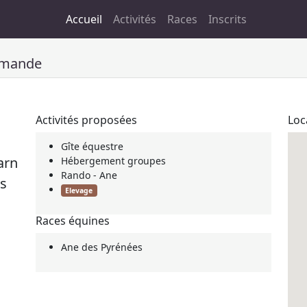
Accueil
Activités
Races
Inscrits
mmande
Activités proposées
Loc
Gîte équestre
arn
Hébergement groupes
Rando - Ane
es
Elevage
Races équines
Ane des Pyrénées