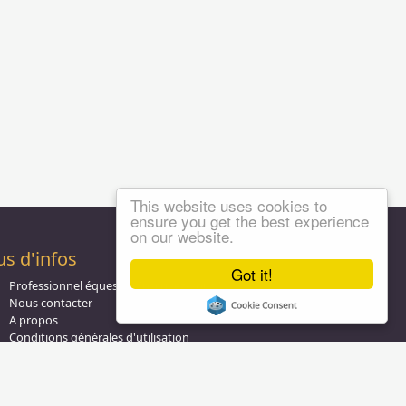
This website uses cookies to
ensure you get the best experience
on our website.
us d'infos
Got it!
Professionnel équestre, Inscrivez-vous !
Nous contacter
A propos
Conditions générales d'utilisation
Groupe équitation sur
LinkedIn
Notre page
Facebook