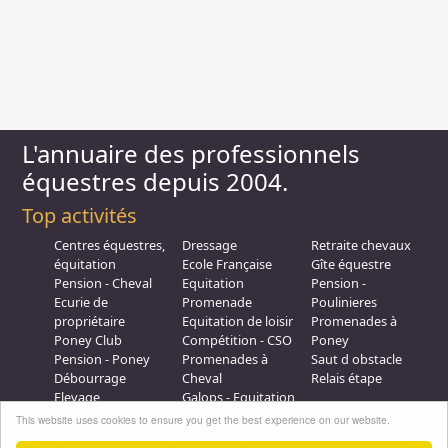
L'annuaire des professionnels
équestres depuis 2004.
Top activités
Centres équestres,
Dressage
Retraite chevaux
équitation
Ecole Française
Gîte équestre
Pension - Cheval
Equitation
Pension -
Ecurie de
Promenade
Poulinieres
propriétaire
Equitation de loisir
Promenades à
Poney Club
Compétition - CSO
Poney
Pension - Poney
Promenades à
Saut d obstacle
Débourrage
Cheval
Relais étape
Elevage
Galops - Equitation
Plus d'infos
This website uses cookies to ensure you get the best experience on our website.