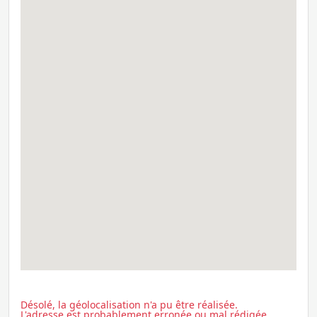
Désolé, la géolocalisation n'a pu être réalisée.
L'adresse est probablement erronée ou mal rédigée.