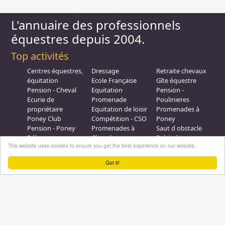
L'annuaire des professionnels
équestres depuis 2004.
Top activités
Centres équestres,
Dressage
Retraite chevaux
équitation
Ecole Française
Gîte équestre
Pension - Cheval
Equitation
Pension -
Ecurie de
Promenade
Poulinieres
propriétaire
Equitation de loisir
Promenades à
Poney Club
Compétition - CSO
Poney
Pension - Poney
Promenades à
Saut d obstacle
Débourrage
Cheval
Relais étape
This website uses cookies to ensure you get the best experience on our website.
Elevage
Galops - Equitation
Plus d'infos
Got it!
Professionnel équestre, Inscrivez-vous !
Nous contacter
A propos
Conditions générales d'utilisation
Groupe équitation sur
LinkedIn
Notre page
Facebook