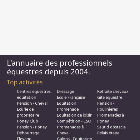
L'annuaire des professionnels
équestres depuis 2004.
Top activités
Centres équestres,
Dressage
Retraite chevaux
équitation
Ecole Française
Gîte équestre
Pension - Cheval
Equitation
Pension -
Ecurie de
Promenade
Poulinieres
propriétaire
Equitation de loisir
Promenades à
Poney Club
Compétition - CSO
Poney
Pension - Poney
Promenades à
Saut d obstacle
Débourrage
Cheval
Relais étape
Elevage
Galops - Equitation