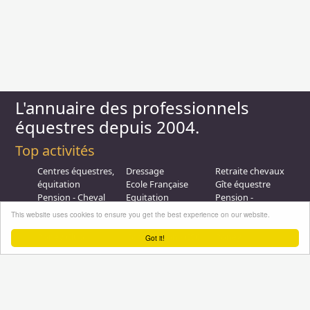
L'annuaire des professionnels
équestres depuis 2004.
Top activités
Centres équestres,
Dressage
Retraite chevaux
équitation
Ecole Française
Gîte équestre
Pension - Cheval
Equitation
Pension -
Ecurie de
Promenade
Poulinieres
This website uses cookies to ensure you get the best experience on our website.
propriétaire
Equitation de loisir
Promenades à
Poney Club
Compétition - CSO
Poney
Got it!
Pension - Poney
Promenades à
Saut d obstacle
Débourrage
Cheval
Relais étape
Elevage
Galops - Equitation
Plus d'infos