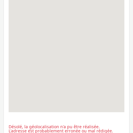
Désolé, la géolocalisation n'a pu être réalisée.
L'adresse est probablement erronée ou mal rédigée.