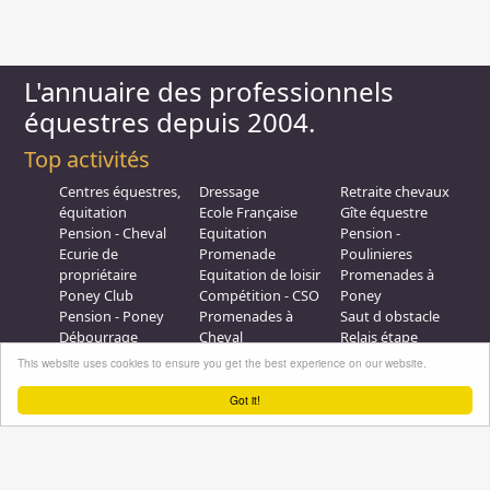
L'annuaire des professionnels
équestres depuis 2004.
Top activités
Centres équestres,
Dressage
Retraite chevaux
équitation
Ecole Française
Gîte équestre
Pension - Cheval
Equitation
Pension -
Ecurie de
Promenade
Poulinieres
propriétaire
Equitation de loisir
Promenades à
Poney Club
Compétition - CSO
Poney
Pension - Poney
Promenades à
Saut d obstacle
Débourrage
Cheval
Relais étape
Elevage
Galops - Equitation
This website uses cookies to ensure you get the best experience on our website.
Plus d'infos
Got it!
Professionnel équestre, Inscrivez-vous !
Nous contacter
A propos
Conditions générales d'utilisation