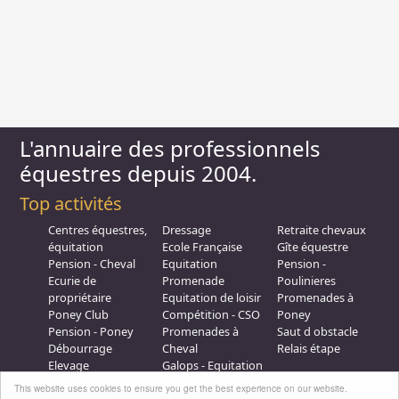
L'annuaire des professionnels
équestres depuis 2004.
Top activités
Centres équestres,
Dressage
Retraite chevaux
équitation
Ecole Française
Gîte équestre
Pension - Cheval
Equitation
Pension -
Ecurie de
Promenade
Poulinieres
propriétaire
Equitation de loisir
Promenades à
Poney Club
Compétition - CSO
Poney
Pension - Poney
Promenades à
Saut d obstacle
Débourrage
Cheval
Relais étape
Elevage
Galops - Equitation
Plus d'infos
This website uses cookies to ensure you get the best experience on our website.