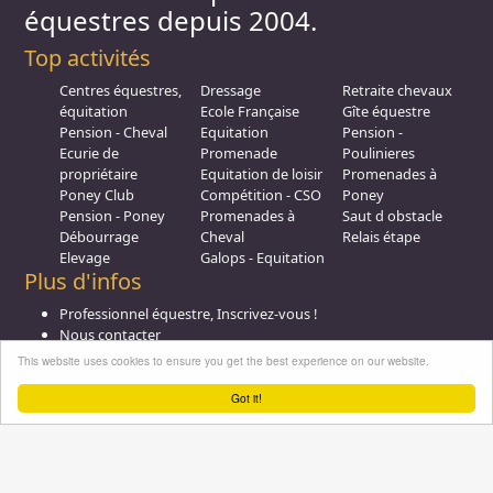
équestres depuis 2004.
Top activités
Centres équestres,
Dressage
Retraite chevaux
équitation
Ecole Française
Gîte équestre
Pension - Cheval
Equitation
Pension -
Ecurie de
Promenade
Poulinieres
propriétaire
Equitation de loisir
Promenades à
Poney Club
Compétition - CSO
Poney
Pension - Poney
Promenades à
Saut d obstacle
Débourrage
Cheval
Relais étape
Elevage
Galops - Equitation
Plus d'infos
Professionnel équestre, Inscrivez-vous !
Nous contacter
A propos
This website uses cookies to ensure you get the best experience on our website.
Conditions générales d'utilisation
Groupe équitation sur
LinkedIn
Got it!
Notre page
Facebook
Annuaire-equestre.com est un service édité par
HUMBRAIN