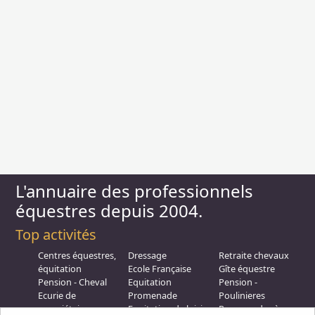
L'annuaire des professionnels
équestres depuis 2004.
Top activités
Centres équestres,
Dressage
Retraite chevaux
équitation
Ecole Française
Gîte équestre
Pension - Cheval
Equitation
Pension -
Ecurie de
Promenade
Poulinieres
propriétaire
Equitation de loisir
Promenades à