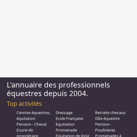
L'annuaire des professionnels
équestres depuis 2004.
Top activités
Centres équestres,
Dressage
Retraite chevaux
équitation
Ecole Française
Gîte équestre
Pension - Cheval
Equitation
Pension -
Ecurie de
Promenade
Poulinieres
propriétaire
Equitation de loisir
Promenades à