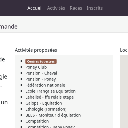
Accueil
Activités
Races
Inscrits
mmande
Activités proposées
Loc
de
Centres équestres
Poney Club
Pension - Cheval
gie
Pension - Poney
.
Fédération nationale
Ecole Française Equitation
Labelisé - ffe relais etape
r un
Galops - Equitation
Ethologie (Formation)
BEES - Moniteur d équitation
Compétition
Compétition - Baby Poney