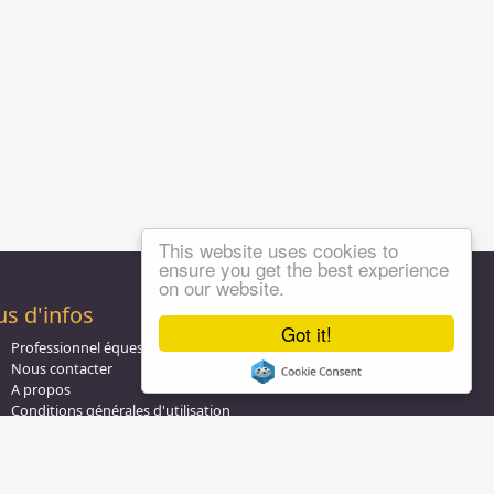
This website uses cookies to
ensure you get the best experience
on our website.
us d'infos
Got it!
Professionnel équestre, Inscrivez-vous !
Nous contacter
A propos
Conditions générales d'utilisation
Groupe équitation sur
LinkedIn
Notre page
Facebook