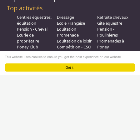
Top activités
Centres équestres,
Dressage
Retraite chevaux
équitation
Ecole Française
Gîte équestre
Pension - Cheval
Equitation
Pension -
Ecurie de
Promenade
Poulinieres
propriétaire
Equitation de loisir
Promenades à
Poney Club
Compétition - CSO
Poney
Pension - Poney
Promenades à
Saut d obstacle
This website uses cookies to ensure you get the best experience on our website.
Débourrage
Cheval
Relais étape
Elevage
Galops - Equitation
Got it!
Plus d'infos
Professionnel équestre, Inscrivez-vous !
Nous contacter
A propos
Conditions générales d'utilisation
Groupe équitation sur
LinkedIn
Notre page
Facebook
Annuaire-equestre.com est un service édité par
HUMBRAIN
Page
générée en 1,154297 s. (#annuaire/inscrits/13425-les-frisons-du-triaeves-