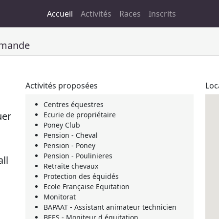
Accueil
Activités
Races
Inscrits
mmande
Activités proposées
Loc
Centres équestres
uer
Ecurie de propriétaire
Poney Club
Pension - Cheval
Pension - Poney
Pension - Poulinieres
ll
Retraite chevaux
Protection des équidés
Ecole Française Equitation
Monitorat
BAPAAT - Assistant animateur technicien
BEES - Moniteur d équitation