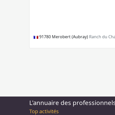
91780
Merobert (Aubray)
Ranch du Chai
L'annuaire des professionnel
Top activités