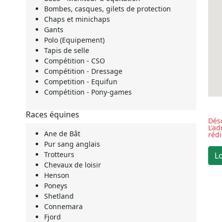
Bombes, casques, gilets de protection
Chaps et minichaps
Gants
Polo (Equipement)
Tapis de selle
Compétition - CSO
Compétition - Dressage
Competition - Equifun
Compétition - Pony-games
Races équines
Déso
L'a
Ane de Bât
réd
Pur sang anglais
Trotteurs
Chevaux de loisir
Henson
Poneys
Shetland
Connemara
Fjord