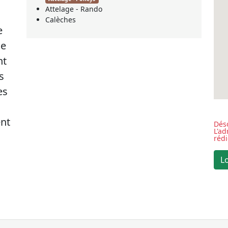
Attelage - Rando
Calèches
e
ue
nt
s
es
ent
Déso
L'a
réd