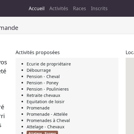
Accueil
Activités
Races
Inscrits
mmande
Activités proposées
Loc
vos
Ecurie de propriétaire
été
Débourrage
Pension - Cheval
Pension - Poney
Pension - Poulinieres
Retraite chevaux
Equitation de loisir
ré
Promenade
Promenade - Attelée
ri
Promenades à Cheval
s
Attelage - Chevaux
Attelage - Poneys