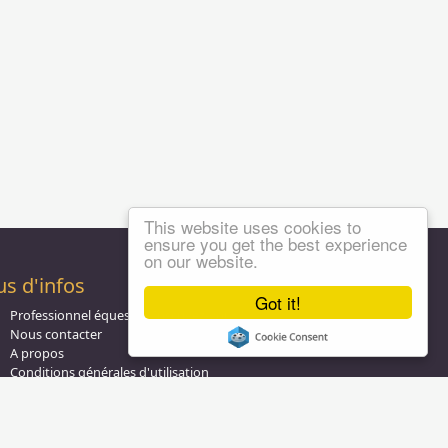
This website uses cookies to
ensure you get the best experience
on our website.
us d'infos
Got it!
Professionnel équestre, Inscrivez-vous !
Nous contacter
A propos
Conditions générales d'utilisation
Groupe équitation sur
LinkedIn
Notre page
Facebook