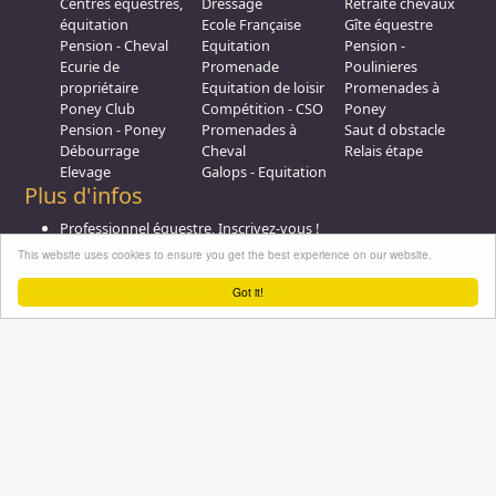
Centres équestres,
Dressage
Retraite chevaux
équitation
Ecole Française
Gîte équestre
Pension - Cheval
Equitation
Pension -
Ecurie de
Promenade
Poulinieres
propriétaire
Equitation de loisir
Promenades à
Poney Club
Compétition - CSO
Poney
Pension - Poney
Promenades à
Saut d obstacle
Débourrage
Cheval
Relais étape
Elevage
Galops - Equitation
Plus d'infos
Professionnel équestre, Inscrivez-vous !
Nous contacter
This website uses cookies to ensure you get the best experience on our website.
A propos
Conditions générales d'utilisation
Got it!
Groupe équitation sur
LinkedIn
Notre page
Facebook
Annuaire-equestre.com est un service édité par
HUMBRAIN
Page
générée en 22,58594 s. (#annuaire/inscrits/11639-stage-ethologiecom---sara-
Tous droits réservés © 2004 - 2026
massot-pleasure