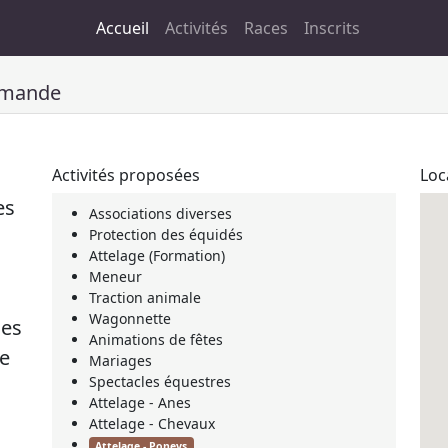
Accueil
Activités
Races
Inscrits
mmande
Activités proposées
Loc
es
Associations diverses
Protection des équidés
Attelage (Formation)
Meneur
Traction animale
Wagonnette
des
Animations de fêtes
ne
Mariages
Spectacles équestres
Attelage - Anes
Attelage - Chevaux
Attelage - Poneys