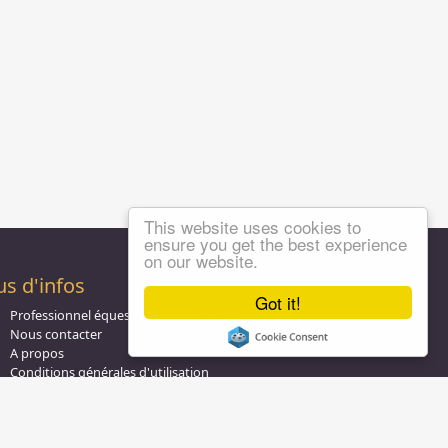
This website uses cookies to
ensure you get the best experience
on our website.
us d'infos
Got it!
Professionnel équestre, Inscrivez-vous !
Nous contacter
A propos
Conditions générales d'utilisation
Groupe équitation sur
LinkedIn
Notre page
Facebook