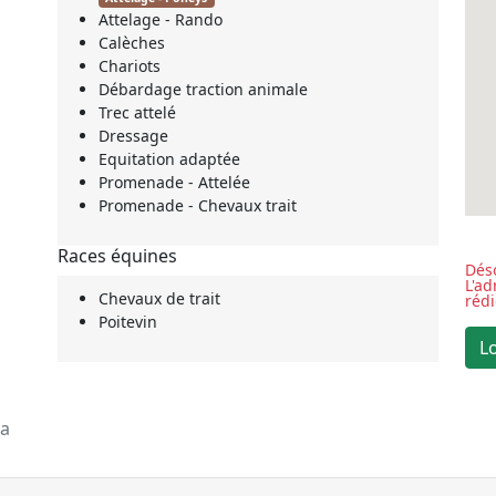
Attelage - Rando
Calèches
Chariots
Débardage traction animale
Trec attelé
Dressage
Equitation adaptée
Promenade - Attelée
Promenade - Chevaux trait
Races équines
Déso
L'a
Chevaux de trait
réd
Poitevin
ka