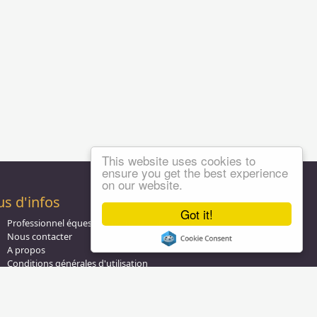
This website uses cookies to
ensure you get the best experience
on our website.
us d'infos
Got it!
Professionnel équestre, Inscrivez-vous !
Nous contacter
A propos
Conditions générales d'utilisation
Groupe équitation sur
LinkedIn
Notre page
Facebook