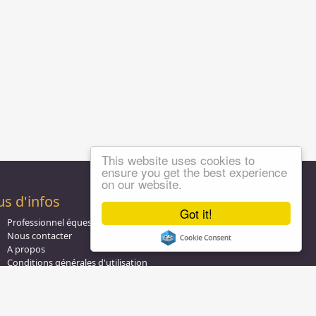
This website uses cookies to
ensure you get the best experience
on our website.
us d'infos
Got it!
Professionnel équestre, Inscrivez-vous !
Nous contacter
A propos
Conditions générales d'utilisation
Groupe équitation sur
LinkedIn
Notre page
Facebook