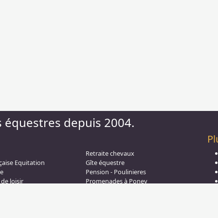
s équestres depuis 2004.
Pl
Retraite chevaux
çaise Equitation
Gîte équestre
aw
e
Pension - Poulinieres
de loisir
Promenades à Poney
on - CSO
Saut d obstacle
s à Cheval
Relais étape
quitation