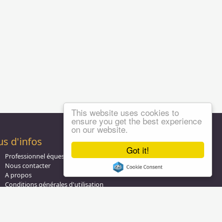
This website uses cookies to
ensure you get the best experience
on our website.
us d'infos
Got it!
Professionnel équestre, Inscrivez-vous !
Nous contacter
A propos
Conditions générales d'utilisation
Groupe équitation sur
LinkedIn
Notre page
Facebook