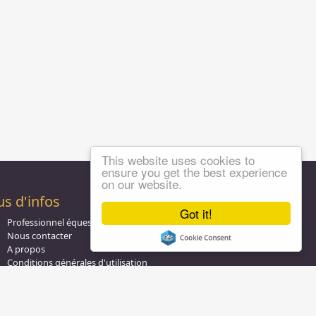
This website uses cookies to
ensure you get the best experience
on our website.
us d'infos
Got it!
Professionnel équestre, Inscrivez-vous !
Nous contacter
A propos
Conditions générales d'utilisation
Groupe équitation sur
LinkedIn
Notre page
Facebook