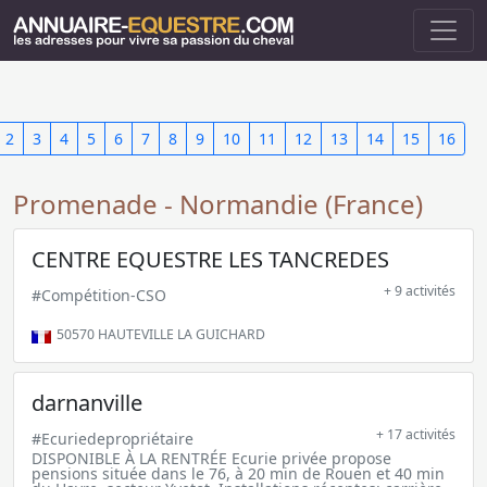
2
3
4
5
6
7
8
9
10
11
12
13
14
15
16
Promenade - Normandie (France)
CENTRE EQUESTRE LES TANCREDES
+ 9 activités
#Compétition-CSO
50570
HAUTEVILLE LA GUICHARD
darnanville
+ 17 activités
#Ecuriedepropriétaire
DISPONIBLE À LA RENTRÉE Ecurie privée propose
pensions située dans le 76, à 20 min de Rouen et 40 min