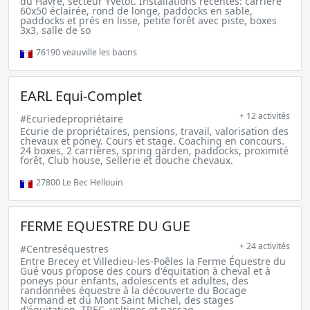
du Havre, secteur Yvetot. Installations récentes: carrière
60x50 éclairée, rond de longe, paddocks en sable,
paddocks et prés en lisse, petite forêt avec piste, boxes
3x3, salle de so
76190
veauville les baons
EARL Equi-Complet
+ 12 activités
#Ecuriedepropriétaire
Ecurie de propriétaires, pensions, travail, valorisation des
chevaux et poney. Cours et stage. Coaching en concours.
24 boxes, 2 carrières, spring garden, paddocks, proximité
forêt, Club house, Sellerie et douche chevaux.
27800
Le Bec Hellouin
FERME EQUESTRE DU GUE
+ 24 activités
#Centreséquestres
Entre Brecey et Villedieu-les-Poêles la Ferme Équestre du
Gué vous propose des cours d'équitation à cheval et à
poneys pour enfants, adolescents et adultes, des
randonnées équestre à la découverte du Bocage
Normand et du Mont Saint Michel, des stages
d'équitation, TREC, voltiges et passag