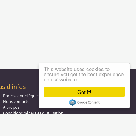
This website uses cookies to
ensure you get the best experience
on our website.
us d'infos
Got it!
Professionnel équestre, Inscrivez-vous !
Nous contacter
A propos
Conditions générales d'utilisation
Groupe équitation sur
LinkedIn
Notre page
Facebook