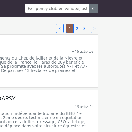
C.
<
1
2
3
>
+ 16 activités
ents du Cher, de l’Allier et de la Nièvre,et
e de la France, le Haras de Buy bénéficie
Sa proximité avec les autoroutes A71 et A77
. De part ses 13 hectares de prairies et
DARSY
+ 16 activités
tation Indépendante titulaire du BEES 1er
et 2ème degré, technicienne en équitation
fant ado et adultes, dressage, CSO, attelage,
 se déplace dans votre structure équestre et