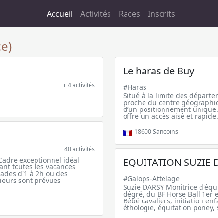
Accueil
Activités
Races
Inscrits
e)
Le haras de Buy
+ 4 activités
#Haras
Situé à la limite des départem
proche du centre géographiqu
d’un positionnement unique. 
offre un accès aisé et rapide
18600
Sancoins
+ 40 activités
Cadre exceptionnel idéal
EQUITATION SUZIE 
nt toutes les vacances
lades d'1 à 2h ou des
#Galops-Attelage
ieurs sont prévues
Suzie DARSY Monitrice d'équi
dégré, du BF Horse Ball 1er 
Bébé cavaliers, initiation en
éthologie, équitation poney,