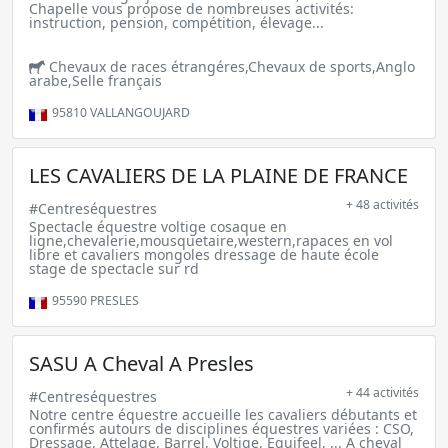
Chapelle vous propose de nombreuses activités:
instruction, pension, compétition, élevage...
Chevaux de races étrangéres,Chevaux de sports,Anglo
arabe,Selle français
95810
VALLANGOUJARD
LES CAVALIERS DE LA PLAINE DE FRANCE
+ 48 activités
#Centreséquestres
Spectacle équestre voltige cosaque en
ligne,chevalerie,mousquetaire,western,rapaces en vol
libre et cavaliers mongoles dressage de haute école
stage de spectacle sur rd
95590
PRESLES
SASU A Cheval A Presles
+ 44 activités
#Centreséquestres
Notre centre équestre accueille les cavaliers débutants et
confirmés autours de disciplines équestres variées : CSO,
Dressage, Attelage, Barrel, Voltige, Equifeel, ... A cheval