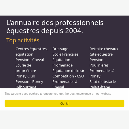
L'annuaire des professionnels
équestres depuis 2004.
Top activités
Centres équestres,
Dressage
Retraite chevaux
équitation
Ecole Française
Gîte équestre
Pension - Cheval
Equitation
Pension -
Ecurie de
Promenade
Poulinieres
propriétaire
Equitation de loisir
Promenades à
Poney Club
Compétition - CSO
Poney
Pension - Poney
Promenades à
Saut d obstacle
Débourrage
Cheval
Relais étape
Elevage
Galops - Equitation
This website uses cookies to ensure you get the best experience on our website.
Plus d'infos
Got it!
Professionnel équestre, Inscrivez-vous !
Nous contacter
A propos
Conditions générales d'utilisation